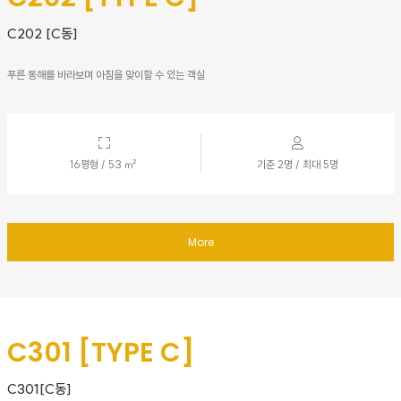
C202 [C동]
푸른 동해를 바라보며 아침을 맞이할 수 있는 객실
16평형 / 53 ㎡
기준 2명 / 최대 5명
More
C301 [TYPE C]
C301[C동]